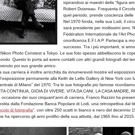
ispirandosi ai maestri della “figura a
Robert Doisneau. Frequenta il Circolo
quel periodo, prende coscienza delle 
Nel 1970 fonda, nella sua Lodi, il cir
sarà presidente per moltissimi anni. N
Fédération Internationale de l’Art Pho
onorificenza E.F.I.A.P. Partecipa a mo
successo. Tra i più importanti, si 
 Nikon Photo Constest a Tokyo. Le sue foto spesso abbelliscono le copertin
ondo. Questo lo porta ad avere contatti con altri grandi fotografi del t
ivenuto poi suo grande amico.
a sua carriera è inoltre arricchita da innumerevoli mostre ed esposizioni
 l’esposizione permanente alla Keith de Lellis Gallery di New York con 
entrale di Milano” del 1970. Tra le sue fotografie più famose ricor
ITA CONTINUA, GIOIA DI VIVERE, VITA DA CANI, LA CASA MADRE, 
n occasione dei suoi cinquant’anni di carriera, Franco Razzini ha presenta
estita dalla Fondazione Banca Popolare di Lodi, una retrospettiva dal tit
ecolo di fotografia
“, con oltre 250 scatti in bianco e nero del decennio
he ha ripercorso gli anni prolifici della sua attività, dal 1965 fino al 2015.