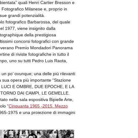
mbientata” quali Henri Cartier Bresson e
 Fotografico Milanese e, proprio in
sue grandi potenzialità.
colo fotografico Barbarossa, del quale
el 1977, viene insignito dalla
tographique della prestigiosa
ltissimi concorsi fotografici con grande
annoverano Premio Mondadori Panorama
e di riviste fotografiche in tutto il
empo, uno su tutti Pedro Luis Raota,
 un po’ ovunque; una delle più rilevanti
la sua opera più importante “Stazione
diamo LUCI E OMBRE, DUE EPOCHE, E LA
RITORNO DAI CAMPI, LE GEMELLE.
to nella sala espositiva Bipielle Arte,
olo “
Cinquanta 1965 -2015. Mezzo
 1965-1975 e una proiezione di immagini