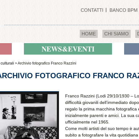
CONTATTI
BANCO BPM
HOME
CHI SIAMO
NEWS&EVENTI
 culturali
>
Archivio fotografico Franco Razzini
ARCHIVIO FOTOGRAFICO FRANCO RAZ
Franco Razzini (Lodi 29/10/1930 – Lo
difficoltà giovanili dell’immediato dop
regalo la prima macchina fotografica
inizialmente parenti e amici. La sua ca
ufficialmente nel 1965.
Come molti artisti del suo tempo è auto
subito a fotografare la vita quotidiana 