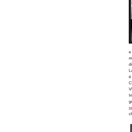
e
m
d
L
è
C
V
I
g
s
c