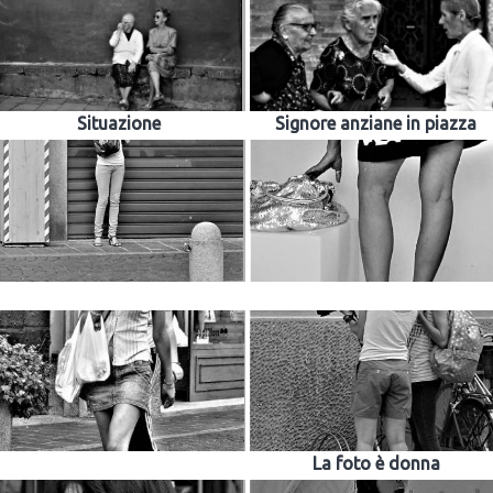
Situazione
Signore anziane in piazza
La foto è donna