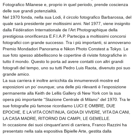
Fotografico Milanese e, proprio in quel periodo, prende coscienza
delle sue grandi potenzialità.
Nel 1970 fonda, nella sua Lodi, il circolo fotografico Barbarossa, del
quale sarà presidente per moltissimi anni. Nel 1977, viene insignito
dalla Fédération Internationale de l’Art Photographique della
prestigiosa onorificenza E.F.I.A.P. Partecipa a moltissimi concorsi
fotografici con grande successo. Tra i più importanti, si annoverano
Premio Mondadori Panorama e Nikon Photo Constest a Tokyo. Le
sue foto spesso abbelliscono le copertine di riviste fotografiche in
tutto il mondo. Questo lo porta ad avere contatti con altri grandi
fotografi del tempo, uno su tutti Pedro Luis Raota, divenuto poi suo
grande amico.
La sua carriera è inoltre arricchita da innumerevoli mostre ed
esposizioni un po’ ovunque; una delle più rilevanti è l’esposizione
permanente alla Keith de Lellis Gallery di New York con la sua
opera più importante “Stazione Centrale di Milano” del 1970. Tra le
sue fotografie più famose ricordiamo LUCI E OMBRE, DUE
EPOCHE, E LA VITA CONTINUA, GIOIA DI VIVERE, VITA DA CANI,
LA CASA MADRE, RITORNO DAI CAMPI, LE GEMELLE.
In occasione dei suoi cinquant’anni di carriera, Franco Razzini ha
presentato nella sala espositiva Bipielle Arte, gestita dalla