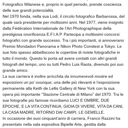
Fotografico Milanese e, proprio in quel periodo, prende coscienza
delle sue grandi potenzialità.
Nel 1970 fonda, nella sua Lodi, il circolo fotografico Barbarossa, del
quale sarà presidente per moltissimi anni. Nel 1977, viene insignito
dalla Fédération Internationale de l’Art Photographique della
prestigiosa onorificenza E.F.I.A.P. Partecipa a moltissimi concorsi
fotografici con grande successo. Tra i più importanti, si annoverano
Premio Mondadori Panorama e Nikon Photo Constest a Tokyo. Le
sue foto spesso abbelliscono le copertine di riviste fotografiche in
tutto il mondo. Questo lo porta ad avere contatti con altri grandi
fotografi del tempo, uno su tutti Pedro Luis Raota, divenuto poi suo
grande amico.
La sua carriera è inoltre arricchita da innumerevoli mostre ed
esposizioni un po’ ovunque; una delle più rilevanti è l’esposizione
permanente alla Keith de Lellis Gallery di New York con la sua
opera più importante “Stazione Centrale di Milano” del 1970. Tra le
sue fotografie più famose ricordiamo LUCI E OMBRE, DUE
EPOCHE, E LA VITA CONTINUA, GIOIA DI VIVERE, VITA DA CANI,
LA CASA MADRE, RITORNO DAI CAMPI, LE GEMELLE.
In occasione dei suoi cinquant’anni di carriera, Franco Razzini ha
presentato nella sala espositiva Bipielle Arte, gestita dalla