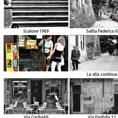
Scalone 1969
Salita Federico II
La vita continua
Via Garibaldi
Via Fanfulla 12