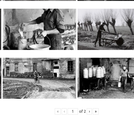
«
‹
of
2
›
»